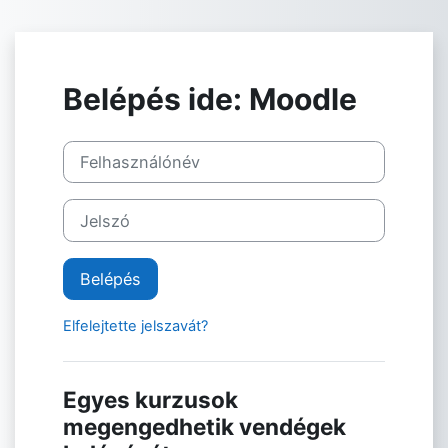
Tovább a fő tartalomhoz
Belépés ide: Moodle
Felhasználónév
Jelszó
Belépés
Elfelejtette jelszavát?
Egyes kurzusok
megengedhetik vendégek