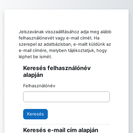
Tovább a fő tartalomhoz
Jelszavának visszaállításához adja meg alább
felhasználónevét vagy e-mail címét. Ha
szerepel az adatbázisban, e-mailt küldünk az
e-mail címére, melyben tájékoztatjuk, hogy
léphet be ismét.
Keresés felhasználónév
Keresés felhasználónév alapján
alapján
Felhasználónév
Keresés e-mail cím alapján
Keresés e-mail cím alapján